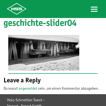
geschichte-slider04
Skip
to
content
Leave a Reply
Du musst
angemeldet
sein, um einen Kommentar abzugeben.
Holz-Schnettler Soest –
Import - Export GmbH