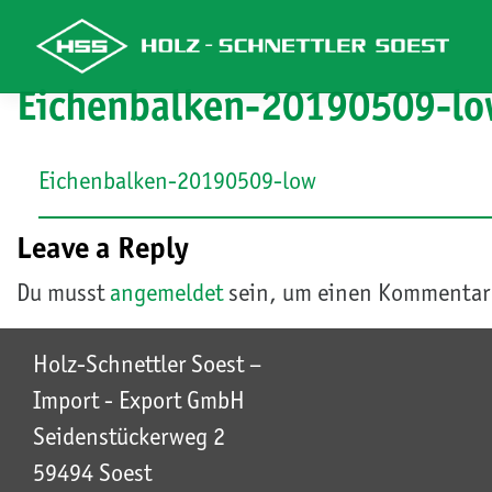
Eichenbalken-20190509-lo
Skip
to
content
Eichenbalken-20190509-low
Leave a Reply
Du musst
angemeldet
sein, um einen Kommentar
Holz-Schnettler Soest –
Import - Export GmbH
Seidenstückerweg 2
59494 Soest